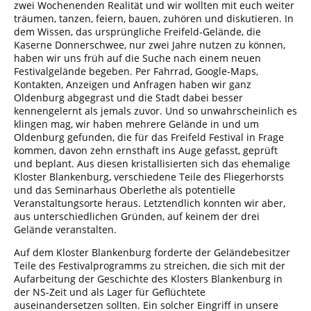
zwei Wochenenden Realität und wir wollten mit euch weiter
träumen, tanzen, feiern, bauen, zuhören und diskutieren. In
dem Wissen, das ursprüngliche Freifeld-Gelände, die
Kaserne Donnerschwee, nur zwei Jahre nutzen zu können,
haben wir uns früh auf die Suche nach einem neuen
Festivalgelände begeben. Per Fahrrad, Google-Maps,
Kontakten, Anzeigen und Anfragen haben wir ganz
Oldenburg abgegrast und die Stadt dabei besser
kennengelernt als jemals zuvor. Und so unwahrscheinlich es
klingen mag, wir haben mehrere Gelände in und um
Oldenburg gefunden, die für das Freifeld Festival in Frage
kommen, davon zehn ernsthaft ins Auge gefasst, geprüft
und beplant. Aus diesen kristallisierten sich das ehemalige
Kloster Blankenburg, verschiedene Teile des Fliegerhorsts
und das Seminarhaus Oberlethe als potentielle
Veranstaltungsorte heraus. Letztendlich konnten wir aber,
aus unterschiedlichen Gründen, auf keinem der drei
Gelände veranstalten.
Auf dem Kloster Blankenburg forderte der Geländebesitzer
Teile des Festivalprogramms zu streichen, die sich mit der
Aufarbeitung der Geschichte des Klosters Blankenburg in
der NS-Zeit und als Lager für Geflüchtete
auseinandersetzen sollten. Ein solcher Eingriff in unsere