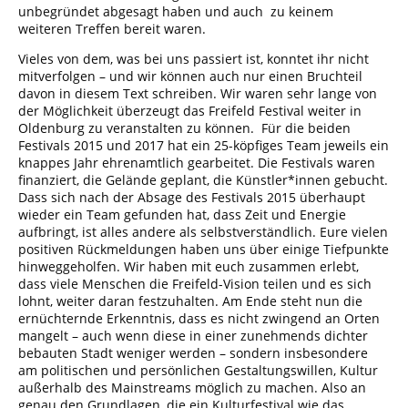
unbegründet abgesagt haben und auch zu keinem
weiteren Treffen bereit waren.
Vieles von dem, was bei uns passiert ist, konntet ihr nicht
mitverfolgen – und wir können auch nur einen Bruchteil
davon in diesem Text schreiben. Wir waren sehr lange von
der Möglichkeit überzeugt das Freifeld Festival weiter in
Oldenburg zu veranstalten zu können. Für die beiden
Festivals 2015 und 2017 hat ein 25-köpfiges Team jeweils ein
knappes Jahr ehrenamtlich gearbeitet. Die Festivals waren
finanziert, die Gelände geplant, die Künstler*innen gebucht.
Dass sich nach der Absage des Festivals 2015 überhaupt
wieder ein Team gefunden hat, dass Zeit und Energie
aufbringt, ist alles andere als selbstverständlich. Eure vielen
positiven Rückmeldungen haben uns über einige Tiefpunkte
hinweggeholfen. Wir haben mit euch zusammen erlebt,
dass viele Menschen die Freifeld-Vision teilen und es sich
lohnt, weiter daran festzuhalten. Am Ende steht nun die
ernüchternde Erkenntnis, dass es nicht zwingend an Orten
mangelt – auch wenn diese in einer zunehmends dichter
bebauten Stadt weniger werden – sondern insbesondere
am politischen und persönlichen Gestaltungswillen, Kultur
außerhalb des Mainstreams möglich zu machen. Also an
genau den Grundlagen, die ein Kulturfestival wie das