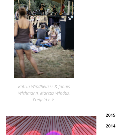
Katrin Windheuser & Jannis
Wichmann, Marcus Windus,
Freifeld e.V.
2015
2014