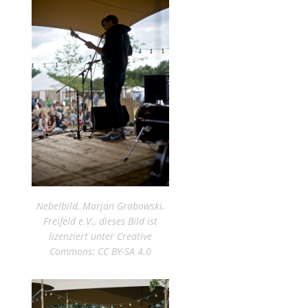
Nebelbild, Marjan Grabowski,
Freifeld e.V., dieses Bild ist
lizenziert unter Creative
Commons: CC BY-SA 4.0