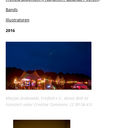
Bands
Illustratoren
2016
Marjan Grabowski, Freifeld e.V., dieses Bild ist
lizenziert unter Creative Commons: CC BY-SA 4.0